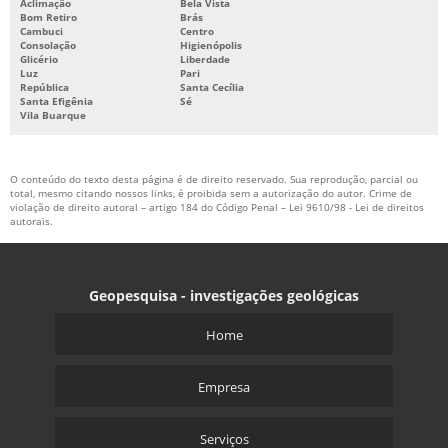
Aclimação
Bela Vista
Bom Retiro
Brás
Cambuci
Centro
Consolação
Higienópolis
Glicério
Liberdade
Luz
Pari
República
Santa Cecília
Santa Efigênia
Sé
Vila Buarque
O conteúdo do texto desta página é de direito reservado. Sua reprodução, parcial ou
total, mesmo citando nossos links, é proibida sem a autorização do autor. Crime de
violação de direito autoral – artigo 184 do Código Penal –
Lei 9610/98 - Lei de direitos
autorais
.
Geopesquisa - investigações geológicas
Home
Empresa
Serviços