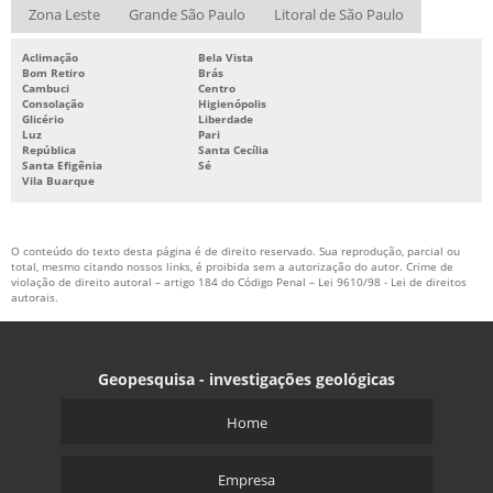
Zona Leste
Grande São Paulo
Litoral de São Paulo
Aclimação
Bela Vista
Bom Retiro
Brás
Cambuci
Centro
Consolação
Higienópolis
Glicério
Liberdade
Luz
Pari
República
Santa Cecília
Santa Efigênia
Sé
Vila Buarque
O conteúdo do texto desta página é de direito reservado. Sua reprodução, parcial ou
total, mesmo citando nossos links, é proibida sem a autorização do autor. Crime de
violação de direito autoral – artigo 184 do Código Penal –
Lei 9610/98 - Lei de direitos
autorais
.
Geopesquisa - investigações geológicas
Home
Empresa