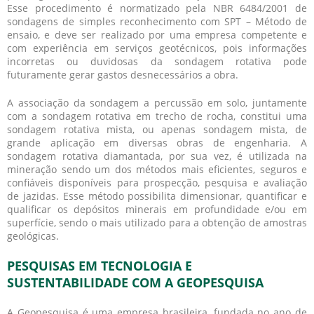
Esse procedimento é normatizado pela NBR 6484/2001 de
sondagens de simples reconhecimento com SPT – Método de
ensaio, e deve ser realizado por uma empresa competente e
com experiência em serviços geotécnicos, pois informações
incorretas ou duvidosas da
sondagem rotativa
pode
futuramente gerar gastos desnecessários a obra.
A associação da sondagem a percussão em solo, juntamente
com a
sondagem rotativa
em trecho de rocha, constitui uma
sondagem rotativa
mista, ou apenas sondagem mista, de
grande aplicação em diversas obras de engenharia. A
sondagem rotativa
diamantada, por sua vez, é utilizada na
mineração sendo um dos métodos mais eficientes, seguros e
confiáveis disponíveis para prospecção, pesquisa e avaliação
de jazidas. Esse método possibilita dimensionar, quantificar e
qualificar os depósitos minerais em profundidade e/ou em
superfície, sendo o mais utilizado para a obtenção de amostras
geológicas.
PESQUISAS EM TECNOLOGIA E
SUSTENTABILIDADE COM A GEOPESQUISA
A Geopesquisa é uma empresa brasileira, fundada no ano de