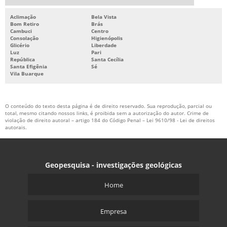
Aclimação
Bela Vista
Bom Retiro
Brás
Cambuci
Centro
Consolação
Higienópolis
Glicério
Liberdade
Luz
Pari
República
Santa Cecília
Santa Efigênia
Sé
Vila Buarque
O conteúdo do texto desta página é de direito reservado. Sua reprodução, parcial ou
total, mesmo citando nossos links, é proibida sem a autorização do autor. Crime de
violação de direito autoral – artigo 184 do Código Penal –
Lei 9610/98 - Lei de direitos
autorais
.
Geopesquisa - investigações geológicas
Home
Empresa