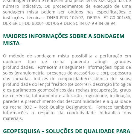
A
sondagem mista
é representada pelas letras SM, seguidas de
número indicativo. Os procedimentos de execução de uma
sondagem mista
podem ser obtidos nas especificações e
instruções técnicas DNER-PRO-102/97, DERSA ET-G0-001/86,
DER-SP ET-DE-B0001-001/06 e DER-SC IN 07-9 e IN 08-94.
MAIORES INFORMAÇÕES SOBRE A SONDAGEM
MISTA
O método de
sondagem mista
possibilita a perfuração em
qualquer tipo de rocha podendo atingir grandes
profundidades. Fornecem as seguintes informações: tipos de
solos (granulometria, presença de acessórios e cor), espessura
das camadas, índices de compacidade/resistência dos solos,
profundidade do lençol freático (se ocorrer), descrição litológica
e os parâmetros geomecânicos das rochas (recuperação, graus
de coerência, faturamento e alteração, rugosidade, inclinação,
paredes e preenchimento das descontinuidades e a qualidade
da rocha RQD – Rock Quality Designation). Fornece também
informações a respeito da condutividade hidráulica dos
materiais.
GEOPESQUISA – SOLUÇÕES DE QUALIDADE PARA