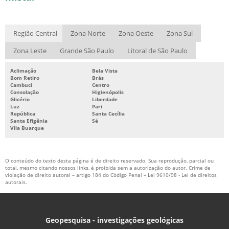
Região Central
Zona Norte
Zona Oeste
Zona Sul
Zona Leste
Grande São Paulo
Litoral de São Paulo
Aclimação
Bela Vista
Bom Retiro
Brás
Cambuci
Centro
Consolação
Higienópolis
Glicério
Liberdade
Luz
Pari
República
Santa Cecília
Santa Efigênia
Sé
Vila Buarque
O conteúdo do texto desta página é de direito reservado. Sua reprodução, parcial ou
total, mesmo citando nossos links, é proibida sem a autorização do autor. Crime de
violação de direito autoral – artigo 184 do Código Penal –
Lei 9610/98 - Lei de direitos
autorais
.
Geopesquisa - investigações geológicas