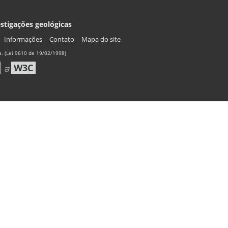
stigações geológicas
Informações
Contato
Mapa do site
. (Lei 9610 de 19/02/1998)
W3C