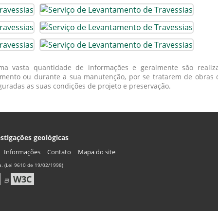
ma vasta quantidade de informações e geralmente são realiz
ento ou durante a sua manutenção, por se tratarem de obras 
radas as suas condições de projeto e preservação.
stigações geológicas
Informações
Contato
Mapa do site
. (Lei 9610 de 19/02/1998)
W3C