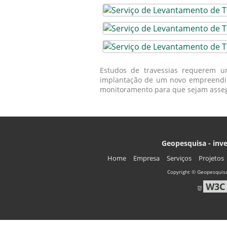
Estudos de travessias requerem u
implantação de um novo empreendim
monitoramento para que sejam assegu
Geopesquisa - inve
Home
Empresa
Serviços
Projetos
Copyright © Geopesquisa
W3C