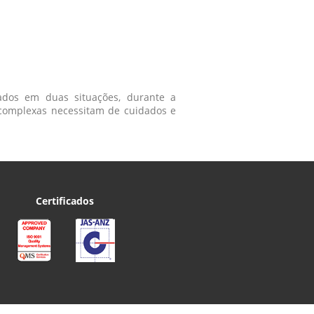
ados em duas situações, durante a
complexas necessitam de cuidados e
Certificados