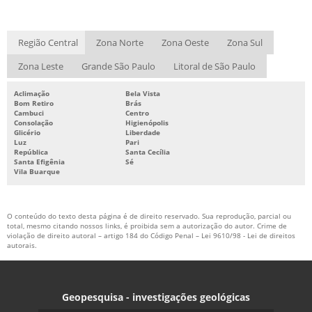
Região Central
Zona Norte
Zona Oeste
Zona Sul
Zona Leste
Grande São Paulo
Litoral de São Paulo
Aclimação
Bela Vista
Bom Retiro
Brás
Cambuci
Centro
Consolação
Higienópolis
Glicério
Liberdade
Luz
Pari
República
Santa Cecília
Santa Efigênia
Sé
Vila Buarque
O conteúdo do texto desta página é de direito reservado. Sua reprodução, parcial ou
total, mesmo citando nossos links, é proibida sem a autorização do autor. Crime de
violação de direito autoral – artigo 184 do Código Penal –
Lei 9610/98 - Lei de direitos
autorais
.
Geopesquisa - investigações geológicas