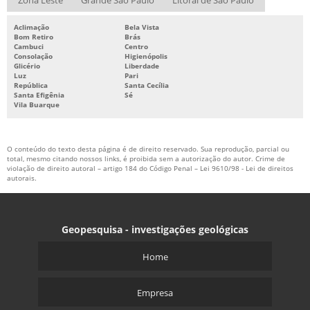
Zona Leste
Grande São Paulo
Litoral de São Paulo
Aclimação
Bela Vista
Bom Retiro
Brás
Cambuci
Centro
Consolação
Higienópolis
Glicério
Liberdade
Luz
Pari
República
Santa Cecília
Santa Efigênia
Sé
Vila Buarque
O conteúdo do texto desta página é de direito reservado. Sua reprodução, parcial ou
total, mesmo citando nossos links, é proibida sem a autorização do autor. Crime de
violação de direito autoral – artigo 184 do Código Penal –
Lei 9610/98 - Lei de direitos
autorais
.
Geopesquisa - investigações geológicas
Home
Empresa