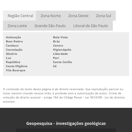
Região Central
Zona Norte
Zona Oeste
Zona Sul
Zona Leste
Grande São Paulo
Litoral de São Paulo
Aclimação
Bela Vista
Bom Retiro
Brás
Cambuci
Centro
Consolação
Higienópolis
Glicério
Liberdade
Luz
Pari
República
Santa Cecília
Santa Efigênia
Sé
Vila Buarque
O conteúdo do texto desta página é de direito reservado. Sua reprodução, parcial ou
total, mesmo citando nossos links, é proibida sem a autorização do autor. Crime de
violação de direito autoral – artigo 184 do Código Penal –
Lei 9610/98 - Lei de direitos
autorais
.
Geopesquisa - investigações geológicas